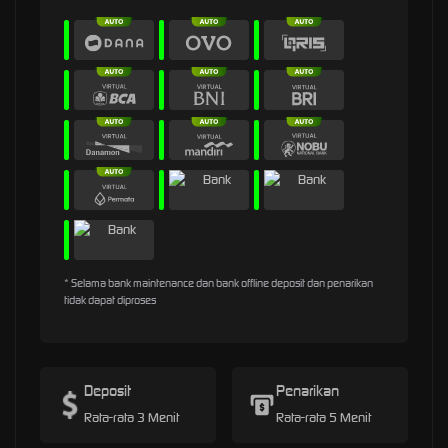
* Selama bank maintenance dan bank offline deposit dan penarikan
tidak dapat diproses
Deposit
Penarikan
Rata-rata 3 Menit
Rata-rata 5 Menit