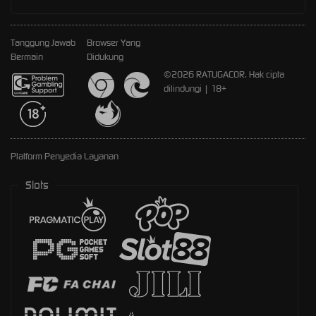
Tanggung Jawab
Browser Yang
Bermain
Didukung
©2026 RATUGACOR. Hak cipta
dilindungi | 18+
Platform Penyedia Layanan
Slots