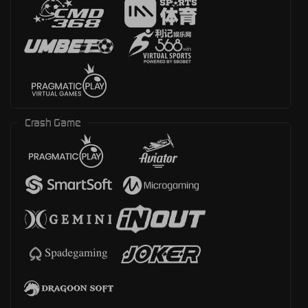
Crash Game