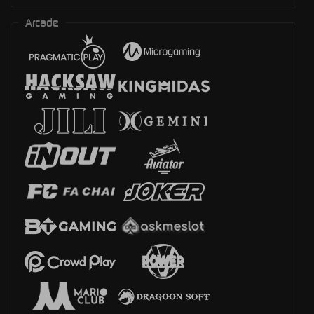
Arcade