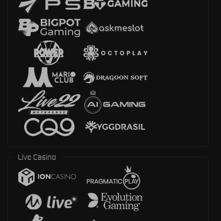
Live Casino