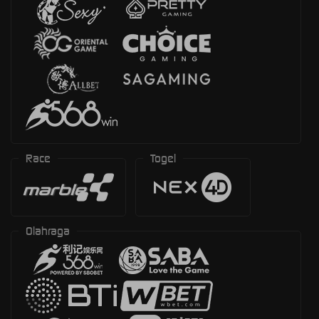
Race
Togel
Olahraga