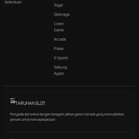
Ketentuan
Togel
Olahraga
Crash
Game
Arcade
Poker
E-Sports
Sabung
Ayam
TARUHAN SLOT
Penyedia slot online dengan beragam pilihan game menarik yang memudahkan
pemain untuk mencapai jackpot