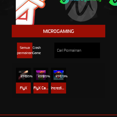
MICROGAMING
Semua
Crash
permainan
Game
RTP
95%
RTP
85%
RTP
79%
FlyX
FlyX Cash Turbo
Incredible Balloon Machine