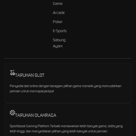
Game
Arcade
Poker
E-Sports
Sabung
Ayam
TARUHAN SLOT
Penyedia slot online dengan beragam pilihan game menarik yang memudahkan
pemain untuk mencapai jackpot
TARUHAN OLAHRAGA
Sportsbook Gaming Platform Terbaik menawarkan lebih banyak game, odds yang
lebih tinggi, dan menyediakan pilihan yang lebih banyak untuk pemain.