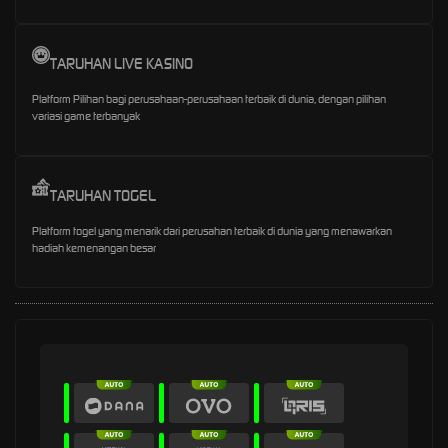
TARUHAN LIVE KASINO
Platform Pilihan bagi perusahaan-perusahaan terbaik di dunia, dengan pilihan
variasi game terbanyak
TARUHAN TOGEL
Platform togel yang menarik dari perusahan terbaik di dunia yang menawarkan
hadiah kemenangan besar