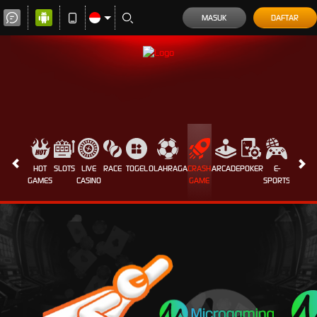
MASUK
DAFTAR
HOT
SLOTS
LIVE
RACE
TOGEL
OLAHRAGA
CRASH
ARCADE
POKER
E-
SABUN
GAMES
CASINO
GAME
SPORTS
AYAM