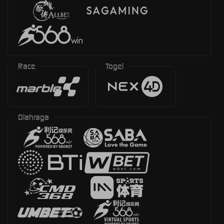
Race
Togel
Olahraga