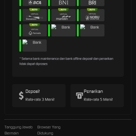
* Selama bank maintenance dan bank offline deposit dan penarikan
tidak dapat diproses
Deposit
Penarikan
Rata-rata 3 Menit
Rata-rata 5 Menit
Tanggung Jawab
Browser Yang
Bermain
Didukung