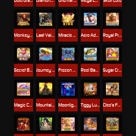
Gold Dragon
Diamond Mask
Oriental Treasures
Mega Cave
Skull Lord
Monkey King
Last Valkyrie
Miracle Ring
Aero Adventure
Royal Princess
Secret Ball
Journey to the Abyss
Frozen Blade
Reel Bass Family
Sugar Crush!
Magic Candy Factory
Mountain Spirit
Moonlight Cats
Tiggy Luck
Cleo’s Fortune