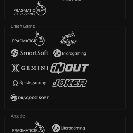
Crash Game
Arcade