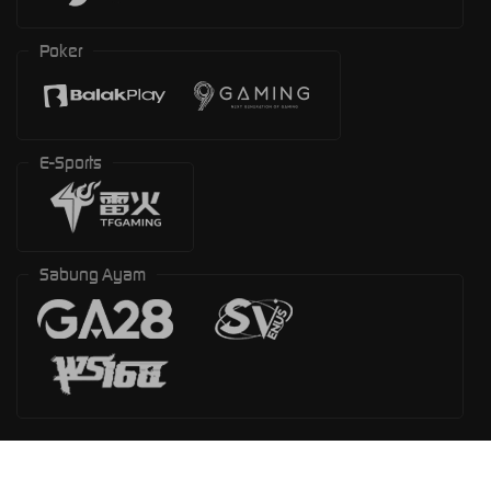
Poker
E-Sports
Sabung Ayam