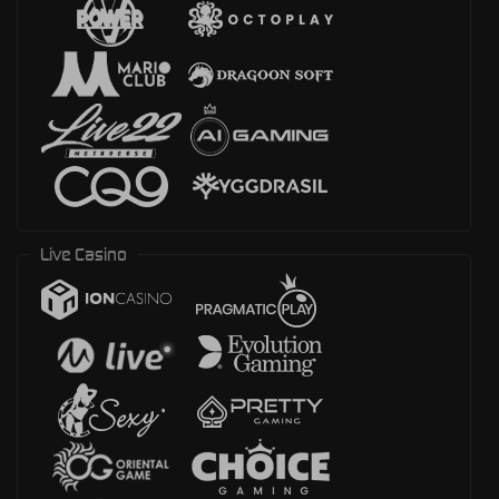
Live Casino