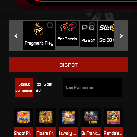
i
i
i
i
i
Facha
Fat Panda
Slot88 x PP
PG Soft
Pragmatic Play
BIGPOT
Semua
Top
Slots
permainan
20
Shoot Piggy
Fiesta Frenzy
Jewely Spin
Dr.Franken’s Lab
Panda’s Jackpot