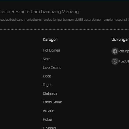
 Gacor Resmi Terbaru Gampang Menang
oad aplikasi yang menjadi rekomendasi tempat bermain slot88 gacor dengan tampilan responsif rin
Kategori
Dukunga
Hot Games
Ratuga
Slots
+628
Live Casino
Race
Togel
Olahraga
Crash Game
Arcade
Poker
E-Sports