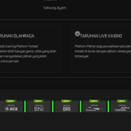
Sabung Ayam
RUHAN OLAHRAGA
TARUHAN LIVE KASINO
ook Gaming Platform Terbaik
Platform Pilihan bagi perusahaan-perusa
kan lebih banyak game, odds yang lebih
terbaik di dunia, dengan pilihan variasi g
 dan menyediakan pilihan yang lebih
terbanyak
untuk pemain.