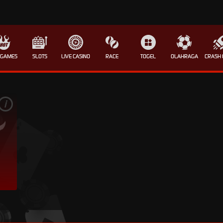
 GAMES
SLOTS
LIVE CASINO
RACE
TOGEL
OLAHRAGA
CRASH
i