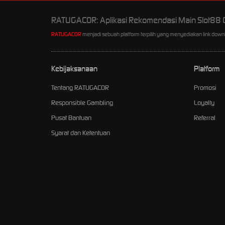
RATUGACOR: Aplikasi Rekomendasi Main Slot88
RATUGACOR
menjadi sebuah platform terpilih yang menyediakan link downl
Kebijaksanaan
Platform
Tentang RATUGACOR
Promosi
Responsible Gambling
Loyalty
Pusat Bantuan
Referral
Syarat dan Ketentuan