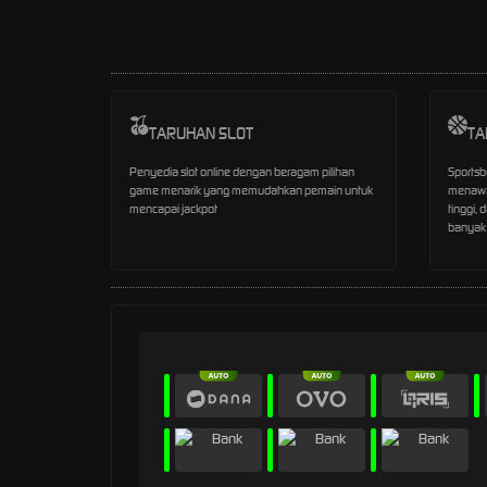
TARUHAN SLOT
TA
Penyedia slot online dengan beragam pilihan
Sportsb
game menarik yang memudahkan pemain untuk
menawar
mencapai jackpot
tinggi,
banyak 