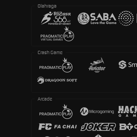
Olahraga
Crash Game
Arcade