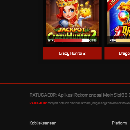
RTP
81%
RTP
Crazy Hunter 2
Drago
RATUGACOR: Aplikasi Rekomendasi Main Slot88
RATUGACOR
menjadi sebuah platform terpilih yang menyediakan link downl
Kebijaksanaan
Platform