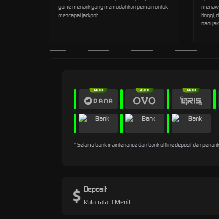
game menarik yang memudahkan pemain untuk
menawar
mencapai jackpot
tinggi,
banyak 
* Selama bank maintenance dan bank offline deposit dan penarik
Deposit
Rata-rata 3 Menit