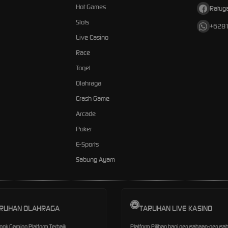
Hot Games
Ratuga
Slots
+628
Live Casino
Race
Togel
Olahraga
Crash Game
Arcade
Poker
E-Sports
Sabung Ayam
RUHAN OLAHRAGA
TARUHAN LIVE KASINO
ook Gaming Platform Terbaik
Platform Pilihan bagi perusahaan-perusa