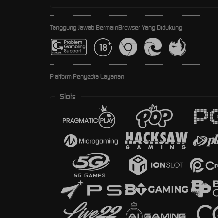
Tanggung Jawab Bermain
Browser Yang Didukung
Platform Penyedia Layanan
Slots