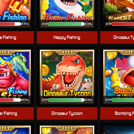
83%
RTP
93%
RTP
 Fishing
Happy Fishing
Dinosaur T
80%
RTP
93%
RTP
tar Fishing
Dinosaur Tycoon
Bombing F