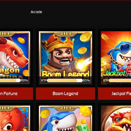
Arcade
88%
RTP
85%
RTP
n Fortune
Boom Legend
Jackpot Fi