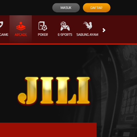
MASUK
DAFTAR
 GAME
ARCADE
POKER
E-SPORTS
SABUNG AYAM
PROMOSI