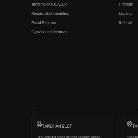
Tentang RATUGACOR
Promosi
Responsible Gambling
Loyalty
Pusat Bantuan
Referral
Syarat dan Ketentuan
TARUHAN SLOT
TA
Penyedia slot online dengan beragam pilihan
Sportsb