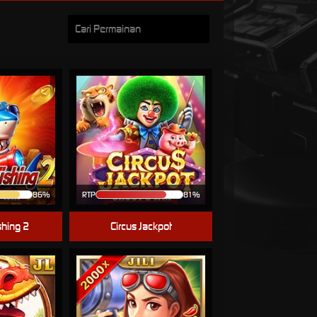
86%
RTP
81%
shing 2
Circus Jackpot