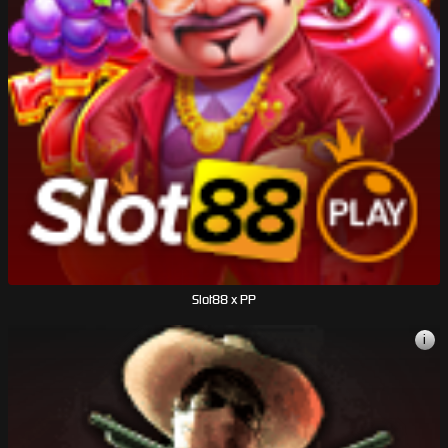
Slot88 x PP
i