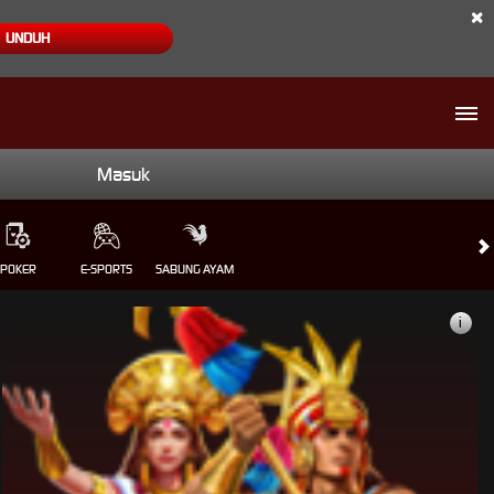
×
UNDUH
Masuk
POKER
E-SPORTS
SABUNG AYAM
i