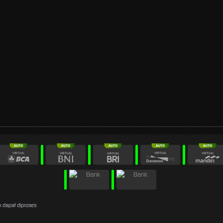
k dapat diproses