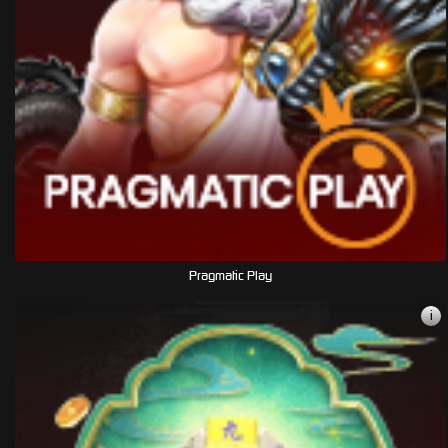
Pragmatic Play
i