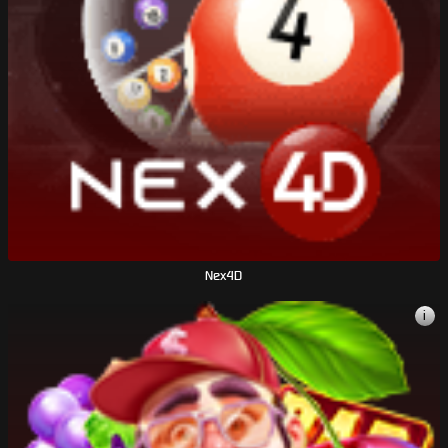
Nex4D
i