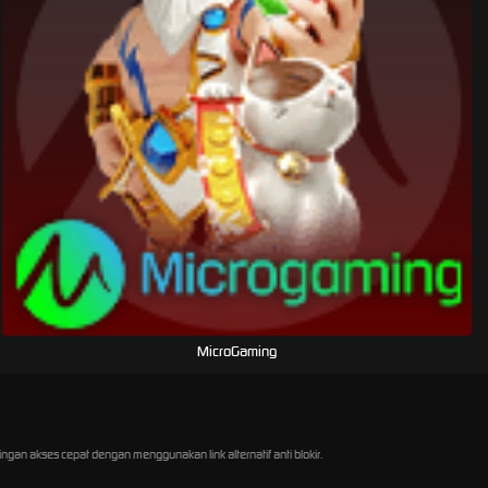
MicroGaming
gan akses cepat dengan menggunakan link alternatif anti blokir.