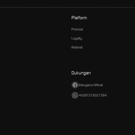
Platform
Promosi
Loyalty
Referral
Dukungan
Ratugacor Official
+6281313027364