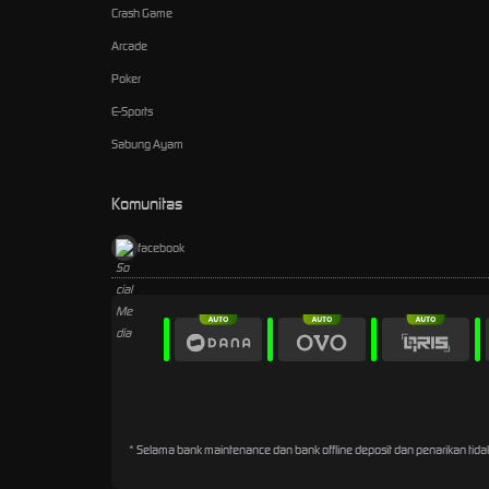
Crash Game
Arcade
Poker
E-Sports
Sabung Ayam
Komunitas
facebook
* Selama bank maintenance dan bank offline deposit dan penarikan tida