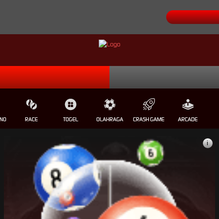
INO
RACE
TOGEL
OLAHRAGA
CRASH GAME
ARCADE
i